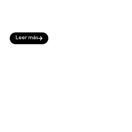
Elena Tablada y Javier Ungría, su boda en
La Habana
Leer más
Boda en La Guarida: Decoración tropical