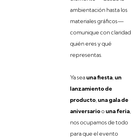
ambientación hasta los
materiales gráficos—
comunique con claridad
quién eres y qué
representas.
Ya sea
una fiesta
,
un
lanzamiento de
producto
,
una gala de
aniversario
o
una feria
,
nos ocupamos de todo
para que el evento