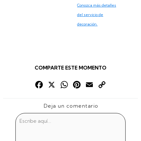
Conozca más detalles
del servicio de
decoración.
COMPARTE ESTE MOMENTO
Fac
X
Wha
Pint
Emai
Cop
ebo
tsAp
eres
l
y
ok
p
t
Link
Deja un comentario
Escribe
aquí...