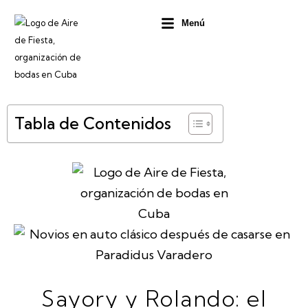
Ir
Menú
al
contenido
Tabla de Contenidos
Sayory y Rolando: el