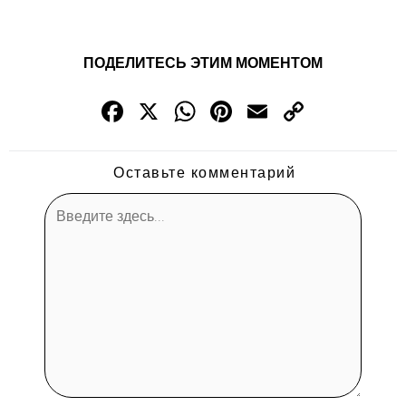
ПОДЕЛИТЕСЬ ЭТИМ МОМЕНТОМ
Fac
X
Wha
Pint
Emai
Cop
ebo
tsAp
eres
l
y
ok
p
t
Link
Оставьте комментарий
Введите
здесь...