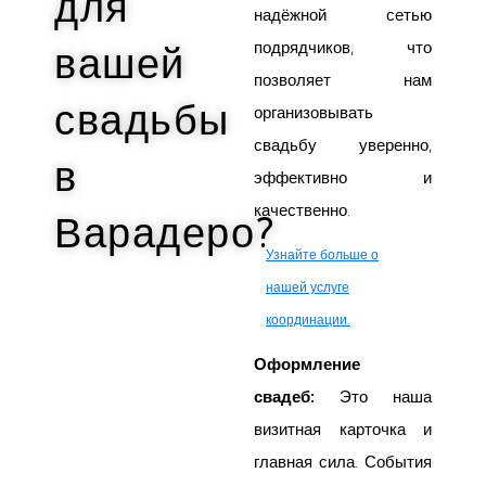
для
надёжной сетью
подрядчиков, что
вашей
позволяет нам
свадьбы
организовывать
свадьбу уверенно,
в
эффективно и
качественно.
Варадеро?
Узнайте больше о
нашей услуге
координации.
Оформление
свадеб:
Это наша
визитная карточка и
главная сила. События