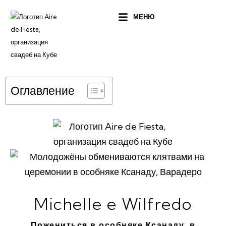
Перейти
МЕНЮ
к
содержимому
Оглавление
Michelle e Wilfredo
Пожениться в особняке Ксанаду, в