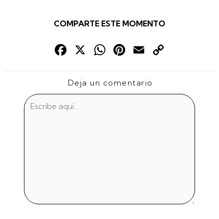
COMPARTE ESTE MOMENTO
Fac
X
Wha
Pint
Emai
Cop
ebo
tsAp
eres
l
y
ok
p
t
Link
Deja un comentario
Escribe
aquí...