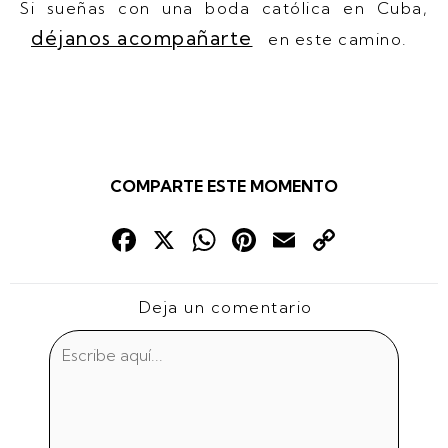
Si sueñas con una boda católica en Cuba,
déjanos acompañarte
en este camino.
COMPARTE ESTE MOMENTO
Fac
X
Wha
Pint
Emai
Cop
ebo
tsAp
eres
l
y
ok
p
t
Link
Deja un comentario
Escribe
aquí...