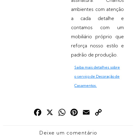
assinatura. Criamos
ambientes com atenção
a cada detalhe e
contamos com um
mobiliário próprio que
reforça nosso estilo e
padrão de produção.
Saiba mais detalhes sobre
o serviço de Decoração de
Casamentos.
Fac
X
Wha
Pint
Emai
Cop
ebo
tsAp
eres
l
y
ok
p
t
Link
Deixe um comentário